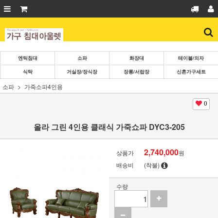
엔틱침대
소파
화장대
테이블/의자
식탁
거실장/장식장
장롱/서랍장
신혼가구세트
소파
가죽소파4인용
0
올라 그린 4인용 클래식 가죽쇼파 DYC3-205
2,740,000
상품가
원
배송비
(착불)
수량