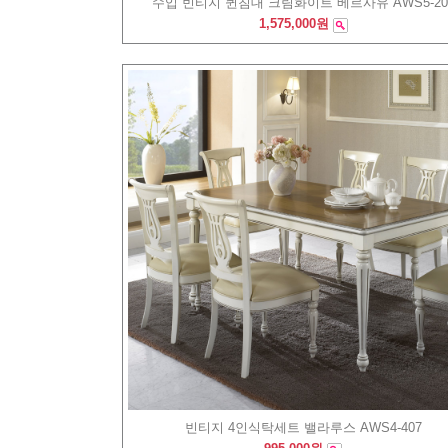
수입 빈티지 퀸침대 크림화이트 베르사유 AWS5-20
1,575,000원
빈티지 4인식탁세트 밸라루스 AWS4-407