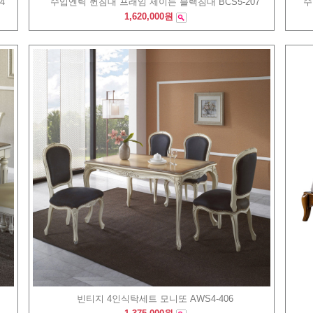
4
수입엔틱 퀸침대 프래임 제이든 블랙침대 BCS5-207
수
1,620,000원
빈티지 4인식탁세트 모니또 AWS4-406