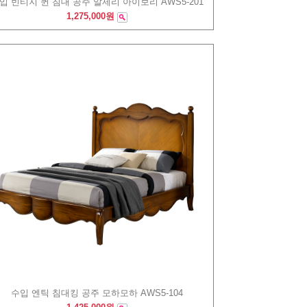
입 빈티지 퀸 침대 공주 알제리 아이보리 AWS5-201
1,275,000원
수입 엔틱 침대킹 공주 모하모하 AWS5-104