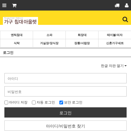
엔틱침대
소파
화장대
테이블/의자
식탁
거실장/장식장
장롱/서랍장
신혼가구세트
로그인
한글 자판 열기
아이디 저장
자동 로그인
보안 로그인
로그인
아이디/비밀번호 찾기