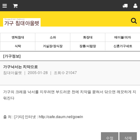
엔틱침대
소파
화장대
테이블/의자
식탁
거실장/장식장
장롱/서랍장
신혼가구세트
[가구정보]
가구낙서는 치약으로
침대아울렛
|
2005-01-28
|
조회수 21047
가구의 크레용 낙서를 지우려면 부드러운 천에 치약을 묻혀서 닦으면 깨끗하게 지
워진다
출 처 : [기타] 인터넷 : http://cafe.daum.net/gowin
수정
삭제