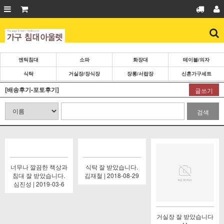
엔틱침대
소파
화장대
테이블/의자
식탁
거실장/장식장
장롱/서랍장
신혼가구세트
[배송후기-포토후기]
글쓰기
검색
너무나 깔끔한 책상과
식탁 잘 받았습니다.
침대 잘 받았습니다.
김재철 | 2018-08-29
심진성 | 2019-03-6
거실장 잘 받았습니다