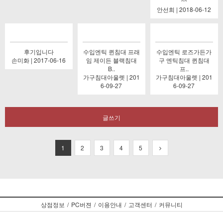
^^
안선희 | 2018-06-12
후기입니다
수입엔틱 퀸침대 프래
수입엔틱 로즈가든가
손미화 | 2017-06-16
임 제이든 블랙침대
구 엔틱침대 퀸침대
B..
프..
가구침대아울렛 | 201
가구침대아울렛 | 201
6-09-27
6-09-27
글쓰기
1
2
3
4
5
상점정보
/
PC버젼
/
이용안내
/
고객센터
/
커뮤니티