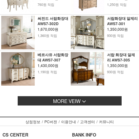
760원 적립
1,250원 적립
써전드 서랍화장대
서랍화장대 알제리
AWS7-302D
AWS7-301
1,670,000원
1,350,000원
1,360원 적립
930원 적립
베르사유 서랍화장
서랍 화장대 알제
대 AWS7-307
리 AWS7-305
1,430,000원
1,350,000원
1,190원 적립
930원 적립
MORE VEIW
상점정보
/
PC버젼
/
이용안내
/
고객센터
/
커뮤니티
CS CENTER
BANK INFO