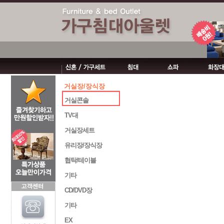
거실장/장식장
거실콘솔
TV대
거실장세트
유리장/장식장
협탁/테이블
기타
CD/DVD장
기타
EX