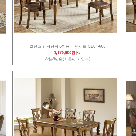
발렌스 엔틱원목 6인용 식탁세트 GDJ4-606
1,170,000원
착불8만원(서울/경기일부)