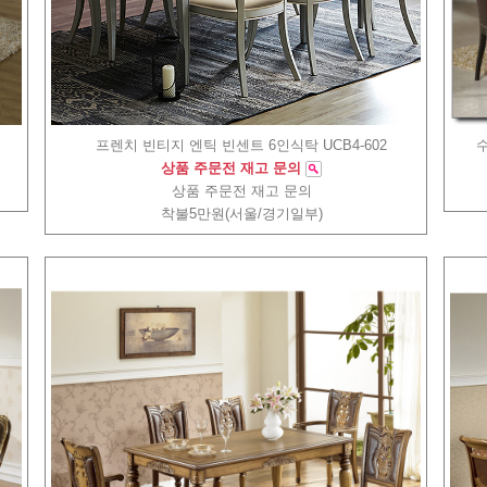
프렌치 빈티지 엔틱 빈센트 6인식탁 UCB4-602
수
상품 주문전 재고 문의
상품 주문전 재고 문의
착불5만원(서울/경기일부)