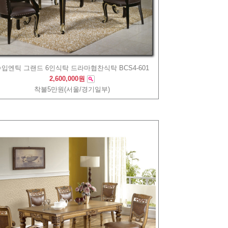
입엔틱 그랜드 6인식탁 드라마협찬식탁 BCS4-601
2,600,000원
착불5만원(서울/경기일부)