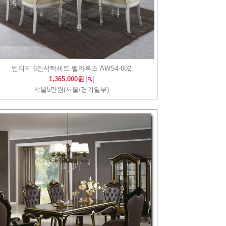
빈티지 6인식탁세트 밸라루스 AWS4-602
1,365,000원
착불5만원(서울/경기일부)