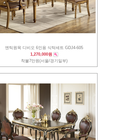
엔틱원목 디비오 6인용 식탁세트 GDJ4-605
1,270,000원
착불7만원(서울/경기일부)