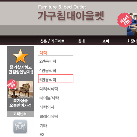
식탁
2인용식탁
4인용식탁
6인용식탁
대리석식탁
테이블/식탁
식탁의자
클래식식탁
기타
EX