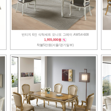
빈티지 6인 식탁세트 모니또 그레이 AWS4-608
1,955,000원
착불5만원(서울/경기일부)