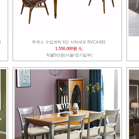
5
투엑스 수입엔틱 6인 식탁세트 RVC4-601
1,550,000원
착불5만원(서울/경기일부)