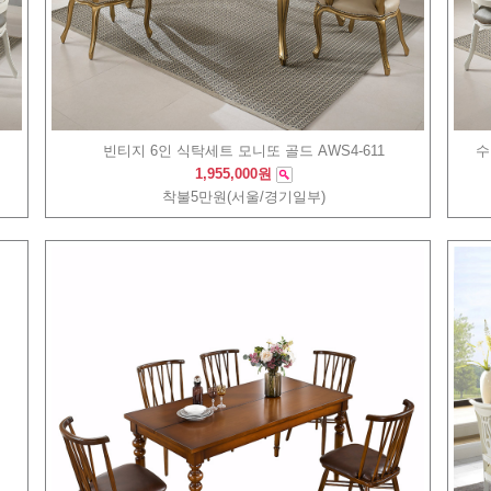
빈티지 6인 식탁세트 모니또 골드 AWS4-611
수
1,955,000원
착불5만원(서울/경기일부)