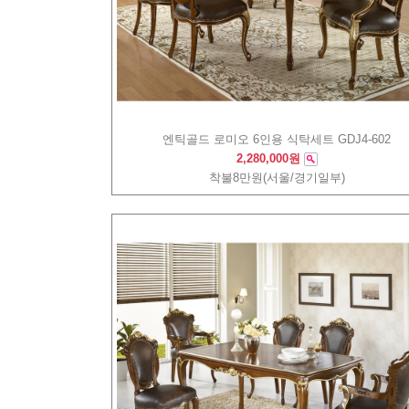
엔틱골드 로미오 6인용 식탁세트 GDJ4-602
2,280,000원
착불8만원(서울/경기일부)