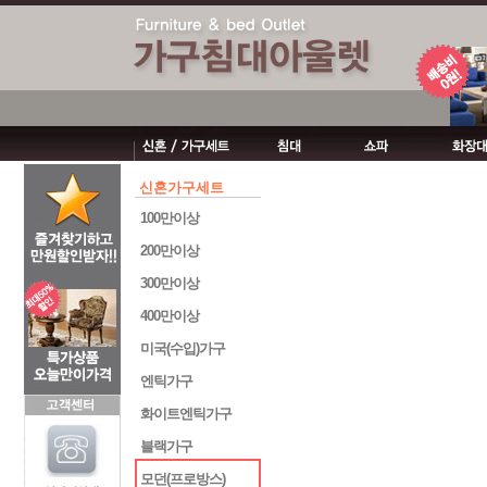
신혼가구세트
100만이상
200만이상
300만이상
400만이상
미국(수입)가구
엔틱가구
화이트엔틱가구
블랙가구
모던(프로방스)