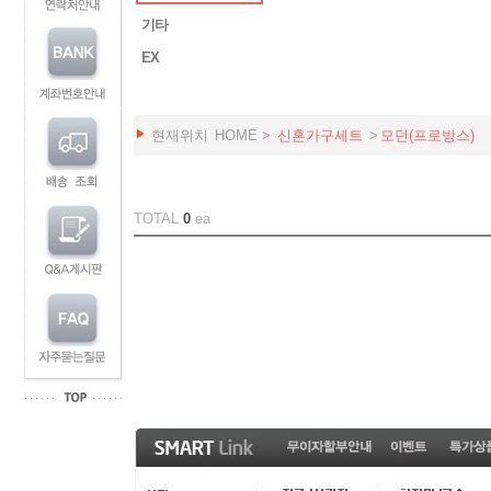
기타
EX
현재위치
HOME
>
신혼가구세트
>
모던(프로방스)
TOTAL
0
ea