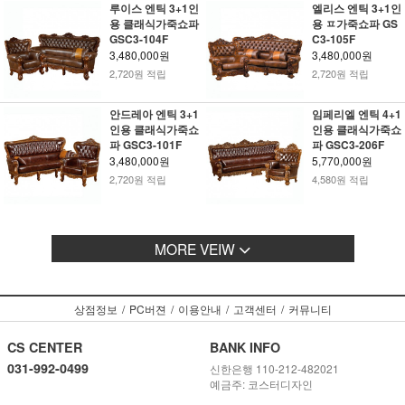
루이스 엔틱 3+1인
엘리스 엔틱 3+1인
용 클래식가죽쇼파
용 ㅍ가죽쇼파 GS
GSC3-104F
C3-105F
3,480,000원
3,480,000원
2,720원 적립
2,720원 적립
안드레아 엔틱 3+1
임페리엘 엔틱 4+1
인용 클래식가죽쇼
인용 클래식가죽쇼
파 GSC3-101F
파 GSC3-206F
3,480,000원
5,770,000원
2,720원 적립
4,580원 적립
MORE VEIW
상점정보
/
PC버젼
/
이용안내
/
고객센터
/
커뮤니티
CS CENTER
BANK INFO
031-992-0499
신한은행 110-212-482021
예금주: 코스터디자인